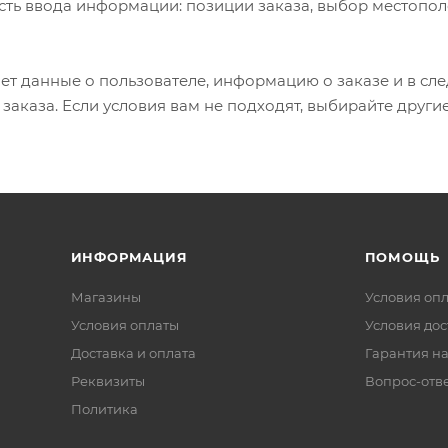
сть ввода информации: позиции заказа, выбор местопол
т данные о пользователе, информацию о заказе и в сл
аказа. Если условия вам не подходят, выбирайте други
ИНФОРМАЦИЯ
ПОМОЩЬ
Магазины
Условия оп
Условия оплаты
Условия дос
Доставка и оплата
Гарантия на
Реквизиты
Вопрос-отв
Политика