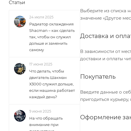
Статьи
Выберите из списка н
24 июля 2025
значение «Другое мес
Радиатор охлаждения
Shacman – как сделать
Доставка и опла
так, чтобы он служил
дольше и заменить
самому
В зависимости от мес
доставки и оплаты чит
17 июня 2025
Что делать, чтобы
Покупатель
двигатель Шакман
Х3000 служил дольше,
если машина работает
Введите данные о себ
каждый день?
пригодиться курьеру,
9 июня 2025
Оформление за
На что обращать
внимание при