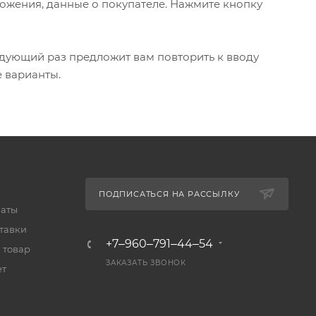
ожения, данные о покупателе. Нажмите кнопку
едующий раз предложит вам повторить к вводу
е варианты.
ПОДПИСАТЬСЯ НА РАССЫЛКУ
латы
тавки
+7‒960‒791‒44‒54
 товар
ЗАКАЗАТЬ ЗВОНОК
ет