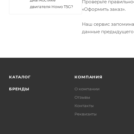
диагностике
Проверьте правильно
двигателя Howo T5G?
«Оформить заказ».
Наш сервис запоминае
данные предыдущего з
КАТАЛОГ
КОМПАНИЯ
БРЕНДЫ
О компании
Отзывы
Контакты
Реквизиты