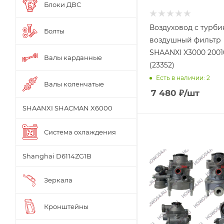
Блоки ДВС
Воздуховод с турби
Болты
воздушный фильтр
SHAANXI X3000 2001
Валы карданные
(23352)
Есть в наличии: 2
Валы коленчатые
7 480
₽
/шт
SHAANXI SHACMAN X6000
Система охлаждения
Shanghai D6114ZG1B
Зеркала
Кронштейны