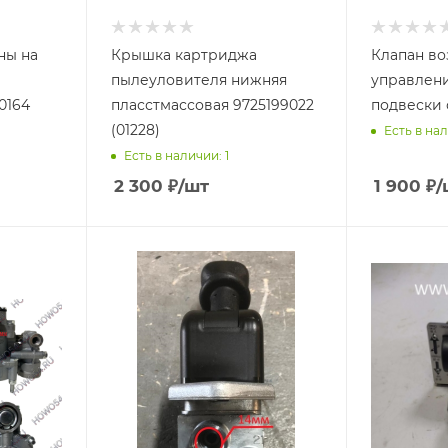
ны на
Крышка картриджа
Клапан в
пылеуловителя нижняя
управлен
0164
пласстмассовая 9725199022
подвески 
(01228)
Есть в нал
Есть в наличии: 1
2 300
₽
/шт
1 900
₽
/