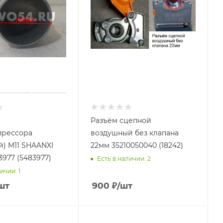
Разъём сцепной
прессора
воздушный без клапана
ANXI
22мм 35210050040 (18242)
3977 (5483977)
Есть в наличии: 2
ичии: 1
шт
900
₽
/шт