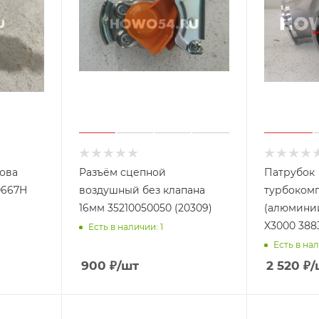
зова
Разъём сцепной
Патрубок
0667H
воздушный без клапана
турбоком
16мм 35210050050 (20309)
(алюминий) M11 SHA
X3000 388
Есть в наличии: 1
Есть в нал
900
₽
/шт
2 520
₽
/