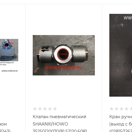
Клапан пневматический
Кран ручн
ном
SHAANXI/HOWO
(выход с боку) 81.5
8243)
35250120070/81.52120.6081
(02815/1262