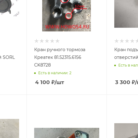
Кран ручного тормоза
Кран подъ
й SORL
Креатек 81.52315.6156
отверстий
CK8728
Есть в нал
Есть в наличии: 2
4 100
₽
/шт
3 300
₽
/