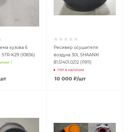
ема кузова 6
Ресивер осушителя
 STR-K29 (10836)
воздуха 30L SHAANXI
81.51401.0212 (11911)
ичии: 1
Нет в наличии
шт
10 000
₽
/шт