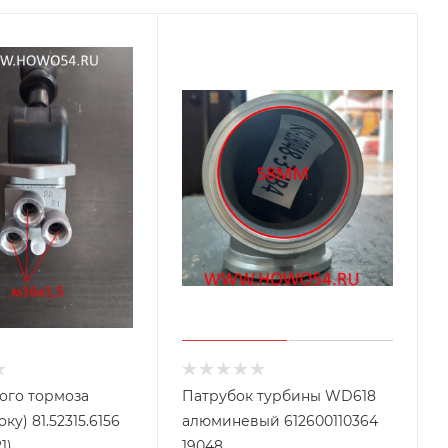
ого тормоза
Патрубок турбины WD618
2315.6156
алюминевый 612600110364
1)
19048