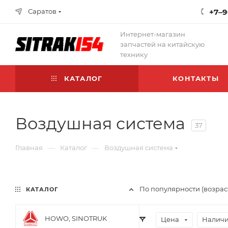
Саратов
+7‒9
Интернет-магазин
запчастей на китайскую
технику
КАТАЛОГ
КОНТАКТЫ
Воздушная система
37
—
—
Главная
Каталог
Воздушная система
По популярности (возрас
КАТАЛОГ
HOWO, SINOTRUK
Цена
Наличи