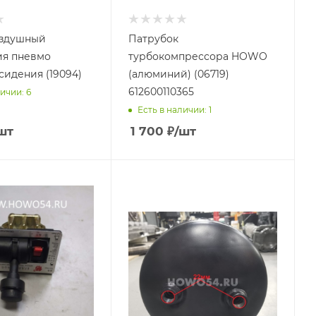
оздушный
Патрубок
ия пневмо
турбокомпрессора HOWO
сидения (19094)
(алюминий) (06719)
612600110365
ичии: 6
Есть в наличии: 1
шт
1 700
₽
/шт