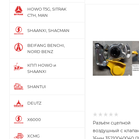
HOWO T5G, SITRAK
C7H, MAN
SHAANXI, SHACMAN
BEIFANG BENCHI,
NORD BENZ
КПП HOWO и
SHAANXI
SHANTUI
DEUTZ
X6000
Разъём сцепной
воздушный с клапа
XCMG
16мм 35210040040 (1