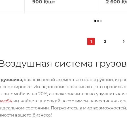
900
₽
/шт
2 600
₽
1
2
Воздушная система грузов
грузовика
, как ключевой элемент его конструкции, иг
анспортировке. Исследования показывают, что правил
 автомобиля на 20%, а также значительно улучшить качес
owo54
вы найдете широкий ассортимент качественных за
идеальном состоянии. Погрузитесь в мир возможностей, 
ости вашего бизнеса!