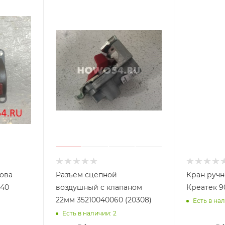
зова
Разъём сцепной
Кран ручн
040
воздушный с клапаном
Креатек 9
22мм 35210040060 (20308)
Есть в нал
Есть в наличии: 2