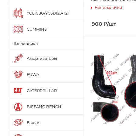
Нет в наличии
YC6108G/YC6B125-T21
900
₽
/шт
CUMMINS
Гидравлика
Амортизаторы
FUWA
CATERRPILLAR
BIEFANG BENCHI
Бачки