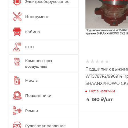
Электрооборудование
Инструмент
Кабина
КПП
Компрессоры
воздушные
Подшипник выжим
WT5787F2/996914 К
Масла
SHAANXI/HOWO CK8
Нет в наличии
Подшипники
4 180
₽
/шт
Ремни
Рулевое управление