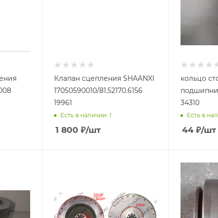
ения
Клапан сцепления SHAANXI
кольцо ст
008
17050590010/81.52170.6156
подшипни
19961
34310
Есть в наличии: 1
Есть в нал
1 800
₽
/шт
44
₽
/шт