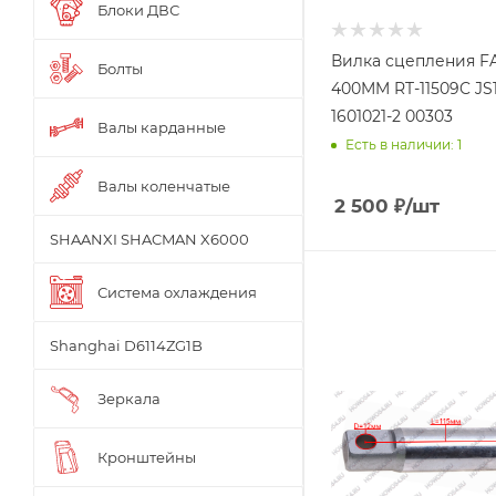
Блоки ДВС
Вилка сцепления F
Болты
400MM RT-11509C JS
1601021-2 00303
Валы карданные
Есть в наличии: 1
Валы коленчатые
2 500
₽
/шт
SHAANXI SHACMAN X6000
Система охлаждения
Shanghai D6114ZG1B
Зеркала
Кронштейны