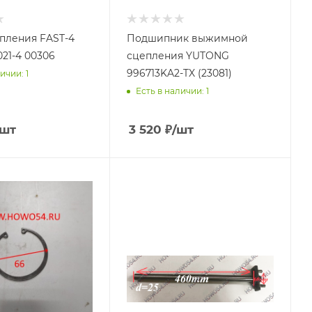
пления FAST-4
Подшипник выжимной
021-4 00306
сцепления YUTONG
996713KA2-TX (23081)
ичии: 1
Есть в наличии: 1
/шт
3 520
₽
/шт