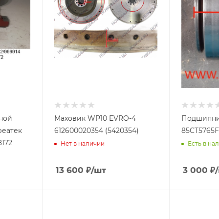
ной
Маховик WP10 EVRO-4
Подшипни
реатек
612600020354 (5420354)
85CT5765F2
172
Нет в наличии
Есть в нал
13 600
₽
/шт
3 000
₽