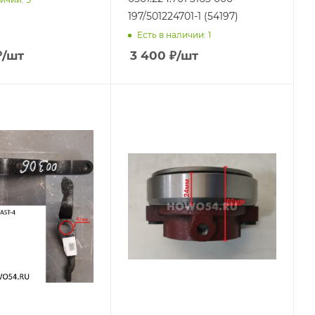
197/501224701-1 (54197)
Есть в наличии: 1
₽
/шт
3 400
₽
/шт