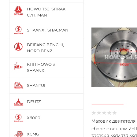
HOWO T5G, SITRAK
C7H, MAN
SHAANXI, SHACMAN
BEIFANG BENCHI,
NORD BENZ
КПП HOWO и
SHAANXI
SHANTUI
DEUTZ
X6000
Маховик двигателя 
сборе с венцом Z=1
XCMG
3252548 4974333 49