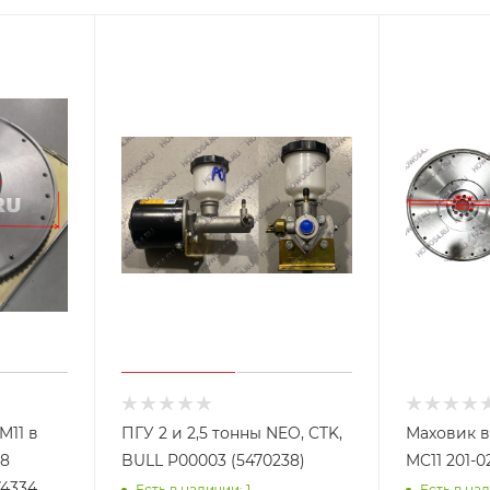
M11 в
ПГУ 2 и 2,5 тонны NEO, CTK,
Маховик в
18
BULL P00003 (5470238)
MC11 201-0
74334
Есть в наличии: 1
Есть в нал