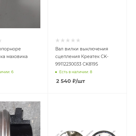
опорноре
Вал вилки выключения
ка маховика
сцепления Креатек CK-
99112230033 CK8195
ичии: 6
Есть в наличии: 8
2 540
₽
/шт