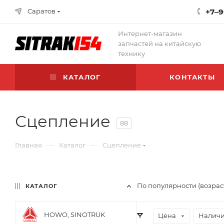
Саратов
+7‒9
Интернет-магазин
запчастей на китайскую
технику
КАТАЛОГ
КОНТАКТЫ
Сцепление
88
—
—
Главная
Каталог
Сцепление
По популярности (возрас
КАТАЛОГ
HOWO, SINOTRUK
Цена
Наличи