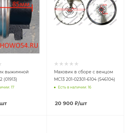
к выжимной
Маховик в сборе с венцом
 (01913)
MC13 201-02301-6104 (546104)
ичии: 17
Есть в наличии: 16
/шт
20 900
₽
/шт