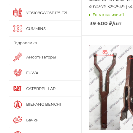
4974576 3252549 
YC6108G/YC6B125-T21
Есть в наличии: 1
39 600
₽
/шт
CUMMINS
Гидравлика
Амортизаторы
FUWA
CATERRPILLAR
BIEFANG BENCHI
Бачки