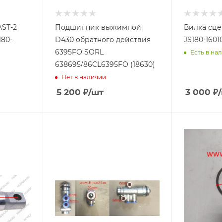
AST-2
Подшипник выжимной
Вилка сце
180-
D430 обратного действия
JS180-1601
6395FO SORL
Есть в нал
638695/86CL6395FO (18630)
Нет в наличии
5 200
₽
/шт
3 000
₽