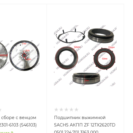
 сборе с венцом
Подшипник выжимной
2301-6103 (546103)
SACHS АКПП ZF 12TX2620TD
0501.224.701 3163 000
ичии: 9