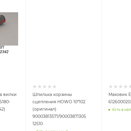
а вилки
Шпилька корзины
Маховик 
S180-
сцепления HOWO 10*102
6126000202
42)
(оригинал)
Есть в нал
90003813571/90003871305
12510